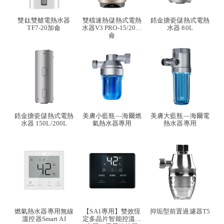
雙鈦雙艙電熱水器
雙檔速熱儲熱式電熱
鋯金搪瓷儲熱式電熱
TF7-20加侖
水器V3 PRO-15/20加
水器 80L
侖
鋯金搪瓷儲熱式電熱
美膚小藍瓶—海爾燃
美膚大藍瓶—海爾電
水器 150L/200L
氣熱水器專用
熱水器專用
燃氣熱水器專用無線
【SA1專用】雙效恆
抑垢型前置過濾器T5
溫控器Smart AI
定多晶片智能控溫熱