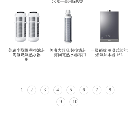
水器—專用線控器
美膚小藍瓶 替換濾芯
美膚大藍瓶 替換濾芯
一級能效 冷凝式節能
—海爾燃氣熱水器專
—海爾電熱水器專用
燃氣熱水器 16L
用
1
2
3
4
5
6
7
8
9
10